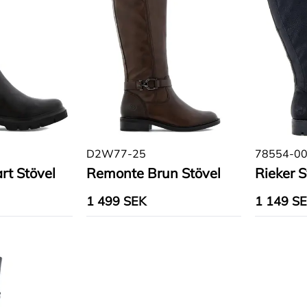
D2W77-25
78554-0
rt Stövel
Remonte Brun Stövel
Rieker S
1 499 SEK
1 149 S