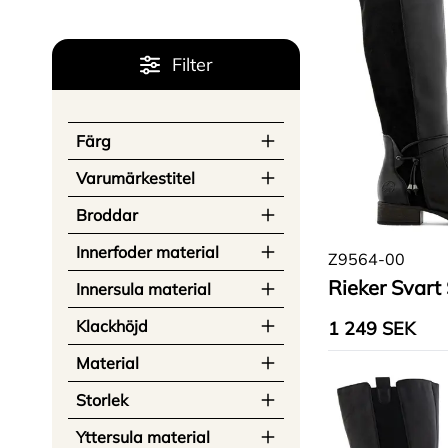
Filter
Färg
Svart
(
8
)
Varumärkestitel
Rieker
(
6
)
Broddar
Brun
(
1
)
Ja
(
1
)
Innerfoder material
Remonte
(
3
)
Z9564-00
Rieker Svart 
Textil
(
6
)
Innersula material
Textil
(
6
)
Klackhöjd
Ull
(
2
)
1 249 SEK
35
(
1
)
Material
Fleece
(
2
)
Fleece
(
1
)
Skinn
(
6
)
Storlek
60
(
1
)
Ull
(
1
)
37
(
9
)
Yttersula material
Skinnimitation
(
2
)