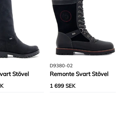
0
D9380-02
vart Stövel
Remonte Svart Stövel
EK
1 699 SEK