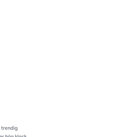
 trendig
r hög klack,