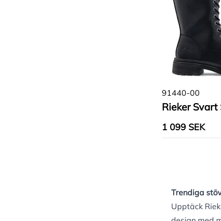
91440-00
Rieker Svart 
1 099 SEK
Trendiga stövl
Upptäck Riek
design med ma