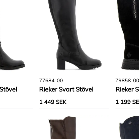
77684-00
Z9858-0
Stövel
Rieker Svart Stövel
Rieker S
1 449 SEK
1 199 S