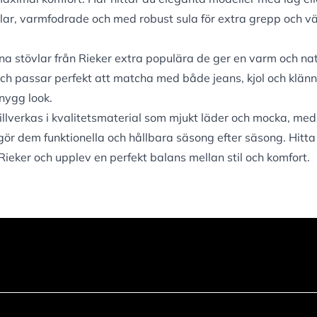
lar, varmfodrade och med robust sula för extra grepp och v
una stövlar från Rieker extra populära de ger en varm och nat
t och passar perfekt att matcha med både jeans, kjol och klänn
nygg look.
tillverkas i kvalitetsmaterial som mjukt läder och mocka, me
gör dem funktionella och hållbara säsong efter säsong. Hitta
 Rieker och upplev en perfekt balans mellan stil och komfort.