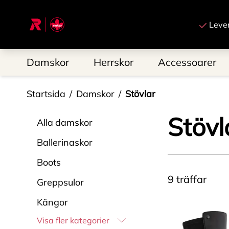
Till startsidan
Leve
Damskor
Herrskor
Accessoarer
Startsida
Damskor
Stövlar
Stövl
Alla
damskor
Ballerinaskor
Boots
9
träffar
Greppsulor
Kängor
Visa fler kategorier