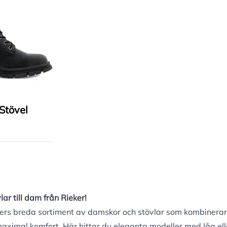
Stövel
ar till dam från Rieker!
ers breda sortiment av damskor och stövlar som kombinerar
ximal komfort. Här hittar du eleganta modeller med låg elle