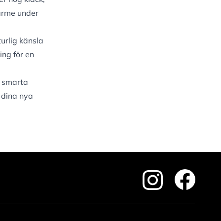
ärme under
urlig känsla
ing för en
d smarta
 dina nya
footer.instagram
footer.fa