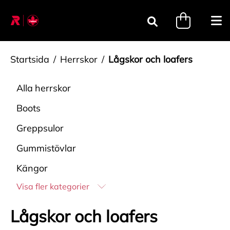
Gå till innehåll
minicart.tri
Öpp
Sök
Startsida
Herrskor
Lågskor och loafers
Alla
herrskor
Boots
Greppsulor
Gummistövlar
Kängor
Visa fler kategorier
Lågskor och loafers