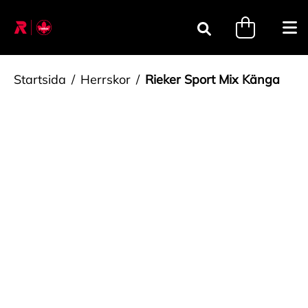
Gå till innehåll
minicart.tri
Öpp
Sök
Startsida
Herrskor
Rieker Sport Mix Känga