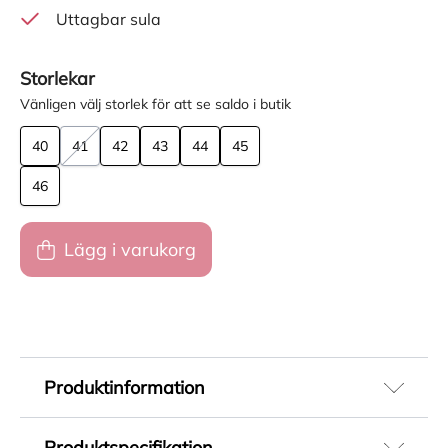
Uttagbar sula
Storlekar
Vänligen välj storlek för att se saldo i butik
40
41
42
43
44
45
46
Lägg i varukorg
Produktinformation
Kängor till herr i brunt och svart. Denna modell
Produktspecifikation