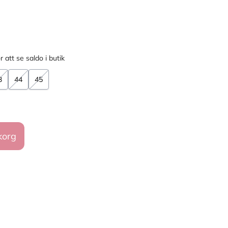
r att se saldo i butik
3
44
45
korg