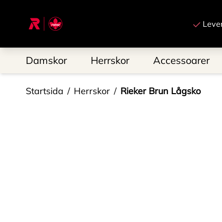
Till startsidan
Leve
Damskor
Herrskor
Accessoarer
Startsida
Herrskor
Rieker Brun Lågsko