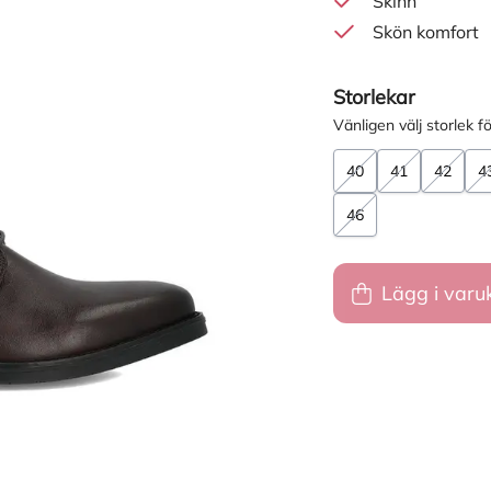
Skinn
Skön komfort
Storlekar
Vänligen välj storlek fö
40
41
42
4
46
Lägg i varu