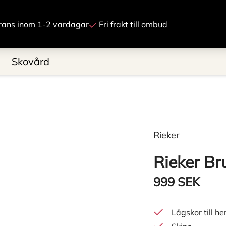
Gå till innehåll
rans inom 1-2 vardagar
Fri frakt till ombud
Skovård
Rieker
Rieker Br
999 SEK
Lågskor till he