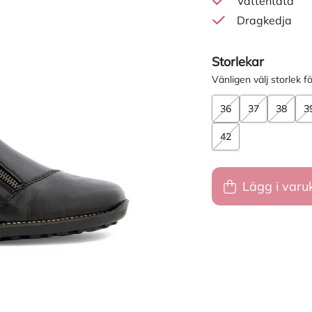
Vattentäta
Dragkedja
Storlekar
Vänligen välj storlek fö
36
37
38
3
42
Lägg i varu