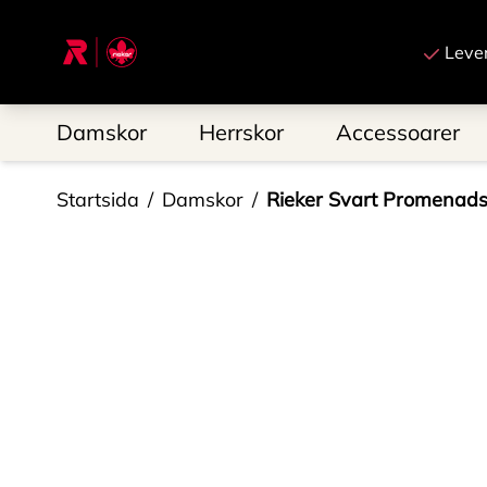
Till startsidan
Leve
Damskor
Herrskor
Accessoarer
Startsida
Damskor
Rieker Svart Promenad