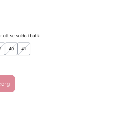
r att se saldo i butik
9
40
41
korg