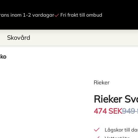
Gå till innehåll
rans inom 1-2 vardagar
Fri frakt till ombud
Skovård
sko
Rieker
Rieker S
474 SEK
949
Lågskor till d