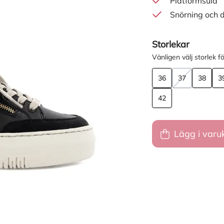
Platformsula
Snörning och 
Storlekar
Vänligen välj storlek fö
36
37
38
3
42
Lägg i varu