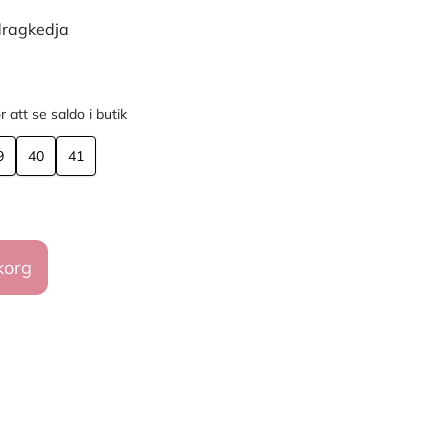
dragkedja
r att se saldo i butik
9
40
41
korg