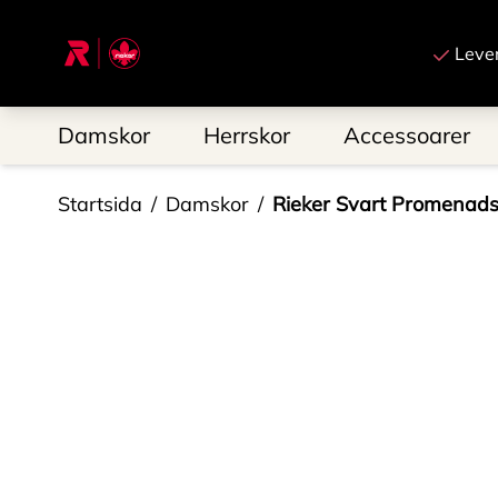
Till startsidan
Leve
Damskor
Herrskor
Accessoarer
Startsida
Damskor
Rieker Svart Promenad