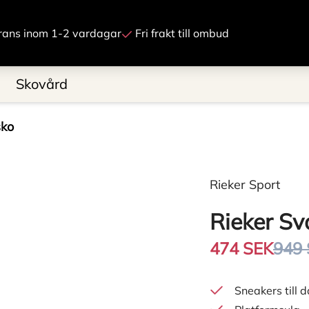
Gå till innehåll
rans inom 1-2 vardagar
Fri frakt till ombud
Skovård
sko
Rieker Sport
Rieker S
474 SEK
949
Sneakers till 