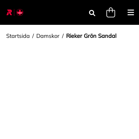
Gå till innehåll
minicart.tri
Öpp
Sök
Startsida
Damskor
Rieker Grön Sandal