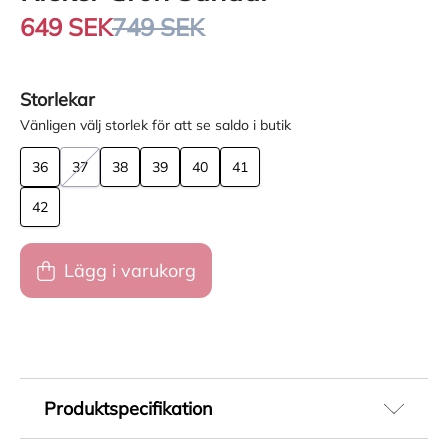
649 SEK
749 SEK
Storlekar
Vänligen välj storlek för att se saldo i butik
36
37
38
39
40
41
42
Lägg i varukorg
Produktspecifikation