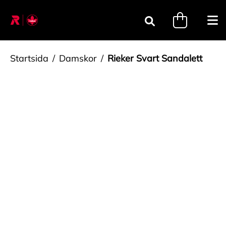
Gå till innehåll
minicart.tri
Öpp
Sök
Startsida
Damskor
Rieker Svart Sandalett