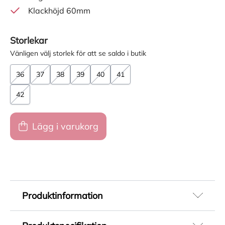
Klackhöjd 60mm
Storlekar
Vänligen välj storlek för att se saldo i butik
36
37
38
39
40
41
42
Lägg i varukorg
Produktinformation
Svart sandalett med kilklack från Rieker.