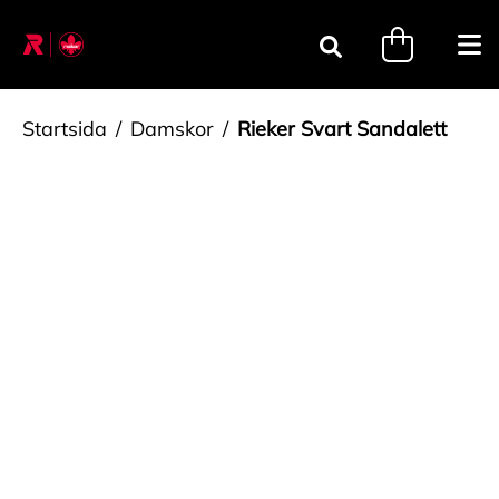
Gå till innehåll
minicart.tri
Öpp
Sök
Startsida
Damskor
Rieker Svart Sandalett