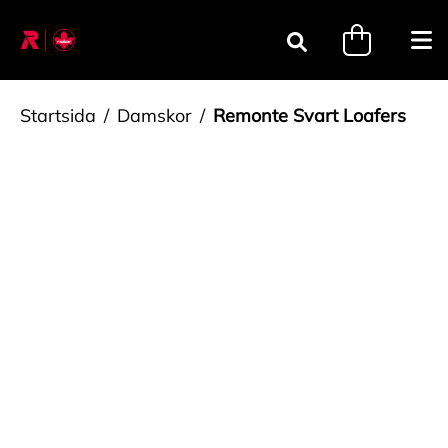
Gå till innehåll
minicart.tri
Öpp
Sök
Startsida
Damskor
Remonte Svart Loafers