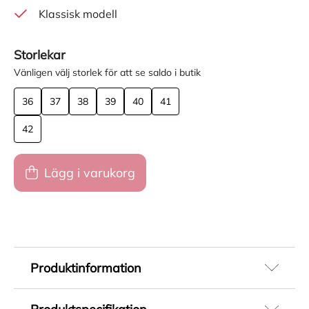
Klassisk modell
Storlekar
Vänligen välj storlek för att se saldo i butik
36
37
38
39
40
41
42
Lägg i varukorg
Produktinformation
Loafers till daml i svart mocka. Den klassiska