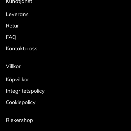
Kundtjänst
med europeiska storlekar. Några få
• Putsa upp med skoborste och/eller putsduk till
modeller säljs med UK och US storlekar.
Leverans
önskad glans.
Adidas = UK
Skydda
Retur
Reebook = US
• Spraya hela skon rikligt med
FAQ
Vans= US
impregneringsspray från cirka 20 cm.
• Låt skorna torka innan användning, helst med
Kontakta oss
skoblock i.
• Upprepa regelbundet för bästa effekt.
Villkor
Köpvillkor
Mocka/nubuck
Rengör
Integritetspolicy
• Borsta bort smuts med en mockaborste.
Cookiepolicy
• Bearbeta tuffare fläckar med en slipsten för
mocka.
Riekershop
Någon gång per säsong krävs en ordentlig
rengöring: